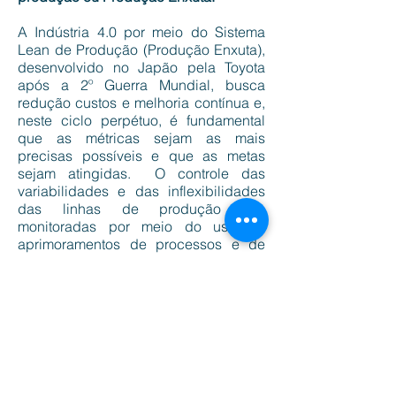
A Indústria 4.0 por meio do Sistema
Lean de Produção (Produção Enxuta),
desenvolvido no Japão pela Toyota
após a 2º Guerra Mundial, busca
redução custos e melhoria contínua e,
neste ciclo perpétuo, é fundamental
que as métricas sejam as mais
precisas possíveis e que as metas
sejam atingidas. O controle das
variabilidades e das inflexibilidades
das linhas de produção são
monitoradas por meio do uso de
aprimoramentos de processos e de
forma complementar à visão interna da
organização é necessário o
acompanhamento mercadológico,
onde atuação concorrentes são fatores
de grande relevância neste sistema.
Cinco Princípios Básicos:
1. Valor