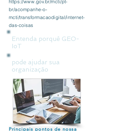
https://www.gov.br/mcti/pt-
br/acompanhe-o-
mcti/transformacaodigital/internet-
das-coisas
Entenda porquê GEO-
IoT
pode ajudar sua
organização
Principais pontos de nossa